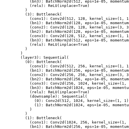
(
bn3
)
:
BatchNorm2d
(
512
,
 eps
=
1e-05
,
 momentum
(
relu
)
:
ReLU
(
inplace
=
True
)
)
(
3
)
:
Bottleneck
(
(
conv1
)
:
Conv2d
(
512
,
128
,
 kernel_size
=
(
1
,
1
(
bn1
)
:
BatchNorm2d
(
128
,
 eps
=
1e-05
,
 momentum
(
conv2
)
:
Conv2d
(
128
,
128
,
 kernel_size
=
(
3
,
3
(
bn2
)
:
BatchNorm2d
(
128
,
 eps
=
1e-05
,
 momentum
(
conv3
)
:
Conv2d
(
128
,
512
,
 kernel_size
=
(
1
,
1
(
bn3
)
:
BatchNorm2d
(
512
,
 eps
=
1e-05
,
 momentum
(
relu
)
:
ReLU
(
inplace
=
True
)
)
)
(
layer3
)
:
Sequential
(
(
0
)
:
Bottleneck
(
(
conv1
)
:
Conv2d
(
512
,
256
,
 kernel_size
=
(
1
,
1
(
bn1
)
:
BatchNorm2d
(
256
,
 eps
=
1e-05
,
 momentum
(
conv2
)
:
Conv2d
(
256
,
256
,
 kernel_size
=
(
3
,
3
(
bn2
)
:
BatchNorm2d
(
256
,
 eps
=
1e-05
,
 momentum
(
conv3
)
:
Conv2d
(
256
,
1024
,
 kernel_size
=
(
1
,
(
bn3
)
:
BatchNorm2d
(
1024
,
 eps
=
1e-05
,
 momentu
(
relu
)
:
ReLU
(
inplace
=
True
)
(
downsample
)
:
Sequential
(
(
0
)
:
Conv2d
(
512
,
1024
,
 kernel_size
=
(
1
,
1
)
(
1
)
:
BatchNorm2d
(
1024
,
 eps
=
1e-05
,
 momentu
)
)
(
1
)
:
Bottleneck
(
(
conv1
)
:
Conv2d
(
1024
,
256
,
 kernel_size
=
(
1
,
(
bn1
)
:
BatchNorm2d
(
256
,
 eps
=
1e-05
,
 momentum