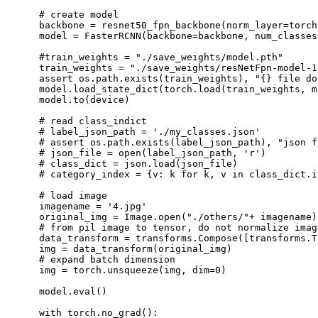
# create model
    backbone 
=
 resnet50_fpn_backbone
(
norm_layer
=
torch
    model 
=
 FasterRCNN
(
backbone
=
backbone
,
 num_classes
#train_weights = "./save_weights/model.pth"
    train_weights 
=
"./save_weights/resNetFpn-model-1
assert
 os
.
path
.
exists
(
train_weights
)
,
"{} file do
    model
.
load_state_dict
(
torch
.
load
(
train_weights
,
 m
    model
.
to
(
device
)
# read class_indict
# label_json_path = './my_classes.json'
# assert os.path.exists(label_json_path), "json f
# json_file = open(label_json_path, 'r')
# class_dict = json.load(json_file)
# category_index = {v: k for k, v in class_dict.i
# load image
    imagename 
=
'4.jpg'
    original_img 
=
 Image
.
open
(
"./others/"
+
 imagename
)
# from pil image to tensor, do not normalize imag
    data_transform 
=
 transforms
.
Compose
(
[
transforms
.
T
    img 
=
 data_transform
(
original_img
)
# expand batch dimension
    img 
=
 torch
.
unsqueeze
(
img
,
 dim
=
0
)
    model
.
eval
(
)
with
 torch
.
no_grad
(
)
: