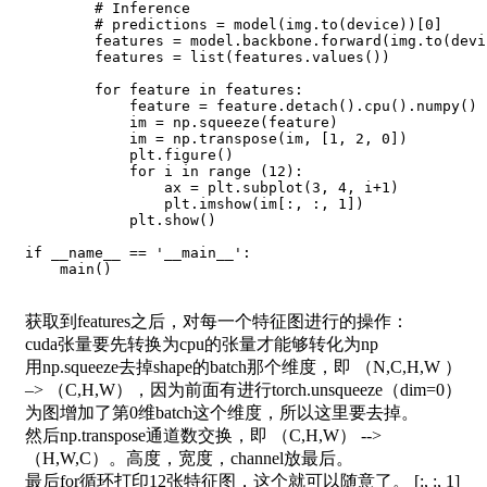
# Inference
# predictions = model(img.to(device))[0]
        features 
=
 model
.
backbone
.
forward
(
img
.
to
(
devi
        features 
=
list
(
features
.
values
(
)
)
for
 feature 
in
 features
:
            feature 
=
 feature
.
detach
(
)
.
cpu
(
)
.
numpy
(
)
            im 
=
 np
.
squeeze
(
feature
)
            im 
=
 np
.
transpose
(
im
,
[
1
,
2
,
0
]
)
            plt
.
figure
(
)
for
 i 
in
range
(
12
)
:
                ax 
=
 plt
.
subplot
(
3
,
4
,
 i
+
1
)
                plt
.
imshow
(
im
[
:
,
:
,
1
]
)
            plt
.
show
(
)
if
 __name__ 
==
'__main__'
:
    main
(
)
获取到features之后，对每一个特征图进行的操作：
cuda张量要先转换为cpu的张量才能够转化为np
用np.squeeze去掉shape的batch那个维度，即 （N,C,H,W ）
–> （C,H,W），因为前面有进行torch.unsqueeze（dim=0）
为图增加了第0维batch这个维度，所以这里要去掉。
然后np.transpose通道数交换，即 （C,H,W） -->
（H,W,C）。高度，宽度，channel放最后。
最后for循环打印12张特征图，这个就可以随意了。 [:, :, 1]