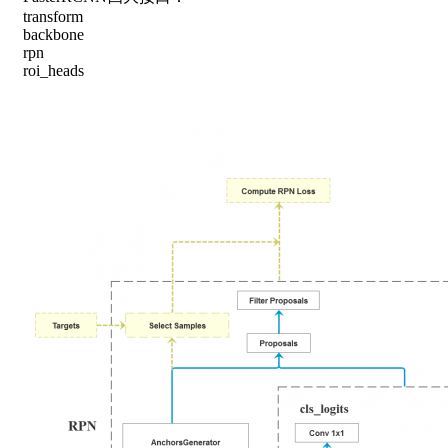
transform
backbone
rpn
roi_heads