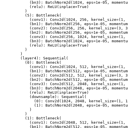
(
bn3
)
:
BatchNorm2d
(
1024
,
 eps
=
1e-05
,
 momentu
(
relu
)
:
ReLU
(
inplace
=
True
)
)
(
5
)
:
Bottleneck
(
(
conv1
)
:
Conv2d
(
1024
,
256
,
 kernel_size
=
(
1
,
(
bn1
)
:
BatchNorm2d
(
256
,
 eps
=
1e-05
,
 momentum
(
conv2
)
:
Conv2d
(
256
,
256
,
 kernel_size
=
(
3
,
3
(
bn2
)
:
BatchNorm2d
(
256
,
 eps
=
1e-05
,
 momentum
(
conv3
)
:
Conv2d
(
256
,
1024
,
 kernel_size
=
(
1
,
(
bn3
)
:
BatchNorm2d
(
1024
,
 eps
=
1e-05
,
 momentu
(
relu
)
:
ReLU
(
inplace
=
True
)
)
)
(
layer4
)
:
Sequential
(
(
0
)
:
Bottleneck
(
(
conv1
)
:
Conv2d
(
1024
,
512
,
 kernel_size
=
(
1
,
(
bn1
)
:
BatchNorm2d
(
512
,
 eps
=
1e-05
,
 momentum
(
conv2
)
:
Conv2d
(
512
,
512
,
 kernel_size
=
(
3
,
3
(
bn2
)
:
BatchNorm2d
(
512
,
 eps
=
1e-05
,
 momentum
(
conv3
)
:
Conv2d
(
512
,
2048
,
 kernel_size
=
(
1
,
(
bn3
)
:
BatchNorm2d
(
2048
,
 eps
=
1e-05
,
 momentu
(
relu
)
:
ReLU
(
inplace
=
True
)
(
downsample
)
:
Sequential
(
(
0
)
:
Conv2d
(
1024
,
2048
,
 kernel_size
=
(
1
,
1
(
1
)
:
BatchNorm2d
(
2048
,
 eps
=
1e-05
,
 momentu
)
)
(
1
)
:
Bottleneck
(
(
conv1
)
:
Conv2d
(
2048
,
512
,
 kernel_size
=
(
1
,
(
bn1
)
:
BatchNorm2d
(
512
,
 eps
=
1e-05
,
 momentum