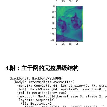
4.附：主干网的完整层级结构
(
backbone
)
:
BackboneWithFPN
(
(
body
)
:
IntermediateLayerGetter
(
(
conv1
)
:
Conv2d
(
3
,
64
,
 kernel_size
=
(
7
,
7
)
,
 stri
(
bn1
)
:
BatchNorm2d
(
64
,
 eps
=
1e-05
,
 momentum
=
0.1
,
(
relu
)
:
ReLU
(
inplace
=
True
)
(
maxpool
)
:
MaxPool2d
(
kernel_size
=
3
,
 stride
=
2
,
 p
(
layer1
)
:
Sequential
(
(
0
)
:
Bottleneck
(