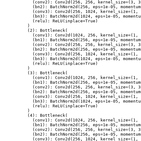
(
conv2
)
:
Conv2d
(
256
,
256
,
 kernel_size
=
(
3
,
3
(
bn2
)
:
BatchNorm2d
(
256
,
 eps
=
1e-05
,
 momentum
(
conv3
)
:
Conv2d
(
256
,
1024
,
 kernel_size
=
(
1
,
(
bn3
)
:
BatchNorm2d
(
1024
,
 eps
=
1e-05
,
 momentu
(
relu
)
:
ReLU
(
inplace
=
True
)
)
(
2
)
:
Bottleneck
(
(
conv1
)
:
Conv2d
(
1024
,
256
,
 kernel_size
=
(
1
,
(
bn1
)
:
BatchNorm2d
(
256
,
 eps
=
1e-05
,
 momentum
(
conv2
)
:
Conv2d
(
256
,
256
,
 kernel_size
=
(
3
,
3
(
bn2
)
:
BatchNorm2d
(
256
,
 eps
=
1e-05
,
 momentum
(
conv3
)
:
Conv2d
(
256
,
1024
,
 kernel_size
=
(
1
,
(
bn3
)
:
BatchNorm2d
(
1024
,
 eps
=
1e-05
,
 momentu
(
relu
)
:
ReLU
(
inplace
=
True
)
)
(
3
)
:
Bottleneck
(
(
conv1
)
:
Conv2d
(
1024
,
256
,
 kernel_size
=
(
1
,
(
bn1
)
:
BatchNorm2d
(
256
,
 eps
=
1e-05
,
 momentum
(
conv2
)
:
Conv2d
(
256
,
256
,
 kernel_size
=
(
3
,
3
(
bn2
)
:
BatchNorm2d
(
256
,
 eps
=
1e-05
,
 momentum
(
conv3
)
:
Conv2d
(
256
,
1024
,
 kernel_size
=
(
1
,
(
bn3
)
:
BatchNorm2d
(
1024
,
 eps
=
1e-05
,
 momentu
(
relu
)
:
ReLU
(
inplace
=
True
)
)
(
4
)
:
Bottleneck
(
(
conv1
)
:
Conv2d
(
1024
,
256
,
 kernel_size
=
(
1
,
(
bn1
)
:
BatchNorm2d
(
256
,
 eps
=
1e-05
,
 momentum
(
conv2
)
:
Conv2d
(
256
,
256
,
 kernel_size
=
(
3
,
3
(
bn2
)
:
BatchNorm2d
(
256
,
 eps
=
1e-05
,
 momentum
(
conv3
)
:
Conv2d
(
256
,
1024
,
 kernel_size
=
(
1
,