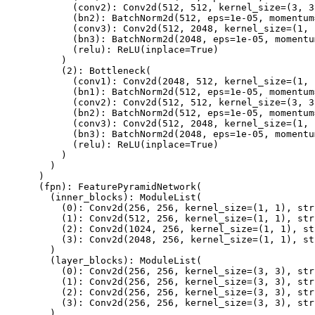
(
conv2
)
:
Conv2d
(
512
,
512
,
 kernel_size
=
(
3
,
3
(
bn2
)
:
BatchNorm2d
(
512
,
 eps
=
1e-05
,
 momentum
(
conv3
)
:
Conv2d
(
512
,
2048
,
 kernel_size
=
(
1
,
(
bn3
)
:
BatchNorm2d
(
2048
,
 eps
=
1e-05
,
 momentu
(
relu
)
:
ReLU
(
inplace
=
True
)
)
(
2
)
:
Bottleneck
(
(
conv1
)
:
Conv2d
(
2048
,
512
,
 kernel_size
=
(
1
,
(
bn1
)
:
BatchNorm2d
(
512
,
 eps
=
1e-05
,
 momentum
(
conv2
)
:
Conv2d
(
512
,
512
,
 kernel_size
=
(
3
,
3
(
bn2
)
:
BatchNorm2d
(
512
,
 eps
=
1e-05
,
 momentum
(
conv3
)
:
Conv2d
(
512
,
2048
,
 kernel_size
=
(
1
,
(
bn3
)
:
BatchNorm2d
(
2048
,
 eps
=
1e-05
,
 momentu
(
relu
)
:
ReLU
(
inplace
=
True
)
)
)
)
(
fpn
)
:
FeaturePyramidNetwork
(
(
inner_blocks
)
:
ModuleList
(
(
0
)
:
Conv2d
(
256
,
256
,
 kernel_size
=
(
1
,
1
)
,
 str
(
1
)
:
Conv2d
(
512
,
256
,
 kernel_size
=
(
1
,
1
)
,
 str
(
2
)
:
Conv2d
(
1024
,
256
,
 kernel_size
=
(
1
,
1
)
,
 st
(
3
)
:
Conv2d
(
2048
,
256
,
 kernel_size
=
(
1
,
1
)
,
 st
)
(
layer_blocks
)
:
ModuleList
(
(
0
)
:
Conv2d
(
256
,
256
,
 kernel_size
=
(
3
,
3
)
,
 str
(
1
)
:
Conv2d
(
256
,
256
,
 kernel_size
=
(
3
,
3
)
,
 str
(
2
)
:
Conv2d
(
256
,
256
,
 kernel_size
=
(
3
,
3
)
,
 str
(
3
)
:
Conv2d
(
256
,
256
,
 kernel_size
=
(
3
,
3
)
,
 str
)