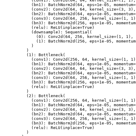
(
conv1
)
:
Conv2d
(
64
,
64
,
 kernel_size
=
(
1
,
1
)
,
(
bn1
)
:
BatchNorm2d
(
64
,
 eps
=
1e-05
,
 momentum
=
(
conv2
)
:
Conv2d
(
64
,
64
,
 kernel_size
=
(
3
,
3
)
,
(
bn2
)
:
BatchNorm2d
(
64
,
 eps
=
1e-05
,
 momentum
=
(
conv3
)
:
Conv2d
(
64
,
256
,
 kernel_size
=
(
1
,
1
)
(
bn3
)
:
BatchNorm2d
(
256
,
 eps
=
1e-05
,
 momentum
(
relu
)
:
ReLU
(
inplace
=
True
)
(
downsample
)
:
Sequential
(
(
0
)
:
Conv2d
(
64
,
256
,
 kernel_size
=
(
1
,
1
)
,
 
(
1
)
:
BatchNorm2d
(
256
,
 eps
=
1e-05
,
 momentum
)
)
(
1
)
:
Bottleneck
(
(
conv1
)
:
Conv2d
(
256
,
64
,
 kernel_size
=
(
1
,
1
)
(
bn1
)
:
BatchNorm2d
(
64
,
 eps
=
1e-05
,
 momentum
=
(
conv2
)
:
Conv2d
(
64
,
64
,
 kernel_size
=
(
3
,
3
)
,
(
bn2
)
:
BatchNorm2d
(
64
,
 eps
=
1e-05
,
 momentum
=
(
conv3
)
:
Conv2d
(
64
,
256
,
 kernel_size
=
(
1
,
1
)
(
bn3
)
:
BatchNorm2d
(
256
,
 eps
=
1e-05
,
 momentum
(
relu
)
:
ReLU
(
inplace
=
True
)
)
(
2
)
:
Bottleneck
(
(
conv1
)
:
Conv2d
(
256
,
64
,
 kernel_size
=
(
1
,
1
)
(
bn1
)
:
BatchNorm2d
(
64
,
 eps
=
1e-05
,
 momentum
=
(
conv2
)
:
Conv2d
(
64
,
64
,
 kernel_size
=
(
3
,
3
)
,
(
bn2
)
:
BatchNorm2d
(
64
,
 eps
=
1e-05
,
 momentum
=
(
conv3
)
:
Conv2d
(
64
,
256
,
 kernel_size
=
(
1
,
1
)
(
bn3
)
:
BatchNorm2d
(
256
,
 eps
=
1e-05
,
 momentum
(
relu
)
:
ReLU
(
inplace
=
True
)
)