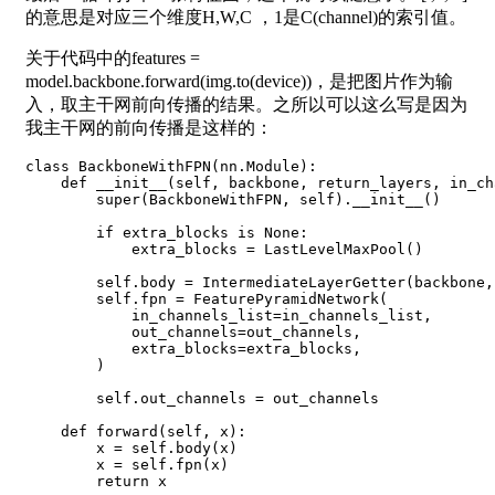
的意思是对应三个维度H,W,C ，1是C(channel)的索引值。
关于代码中的features =
model.backbone.forward(img.to(device))，是把图片作为输
入，取主干网前向传播的结果。之所以可以这么写是因为
我主干网的前向传播是这样的：
class
BackboneWithFPN
(
nn
.
Module
)
:
def
__init__
(
self
,
 backbone
,
 return_layers
,
 in_ch
super
(
BackboneWithFPN
,
 self
)
.
__init__
(
)
if
 extra_blocks 
is
None
:
            extra_blocks 
=
 LastLevelMaxPool
(
)
        self
.
body 
=
 IntermediateLayerGetter
(
backbone
,
        self
.
fpn 
=
 FeaturePyramidNetwork
(
            in_channels_list
=
in_channels_list
,
            out_channels
=
out_channels
,
            extra_blocks
=
extra_blocks
,
)
        self
.
out_channels 
=
 out_channels

def
forward
(
self
,
 x
)
:
        x 
=
 self
.
body
(
x
)
        x 
=
 self
.
fpn
(
x
)
return
 x
