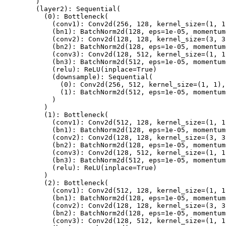
)
(
layer2
)
:
Sequential
(
(
0
)
:
Bottleneck
(
(
conv1
)
:
Conv2d
(
256
,
128
,
 kernel_size
=
(
1
,
1
(
bn1
)
:
BatchNorm2d
(
128
,
 eps
=
1e-05
,
 momentum
(
conv2
)
:
Conv2d
(
128
,
128
,
 kernel_size
=
(
3
,
3
(
bn2
)
:
BatchNorm2d
(
128
,
 eps
=
1e-05
,
 momentum
(
conv3
)
:
Conv2d
(
128
,
512
,
 kernel_size
=
(
1
,
1
(
bn3
)
:
BatchNorm2d
(
512
,
 eps
=
1e-05
,
 momentum
(
relu
)
:
ReLU
(
inplace
=
True
)
(
downsample
)
:
Sequential
(
(
0
)
:
Conv2d
(
256
,
512
,
 kernel_size
=
(
1
,
1
)
,
(
1
)
:
BatchNorm2d
(
512
,
 eps
=
1e-05
,
 momentum
)
)
(
1
)
:
Bottleneck
(
(
conv1
)
:
Conv2d
(
512
,
128
,
 kernel_size
=
(
1
,
1
(
bn1
)
:
BatchNorm2d
(
128
,
 eps
=
1e-05
,
 momentum
(
conv2
)
:
Conv2d
(
128
,
128
,
 kernel_size
=
(
3
,
3
(
bn2
)
:
BatchNorm2d
(
128
,
 eps
=
1e-05
,
 momentum
(
conv3
)
:
Conv2d
(
128
,
512
,
 kernel_size
=
(
1
,
1
(
bn3
)
:
BatchNorm2d
(
512
,
 eps
=
1e-05
,
 momentum
(
relu
)
:
ReLU
(
inplace
=
True
)
)
(
2
)
:
Bottleneck
(
(
conv1
)
:
Conv2d
(
512
,
128
,
 kernel_size
=
(
1
,
1
(
bn1
)
:
BatchNorm2d
(
128
,
 eps
=
1e-05
,
 momentum
(
conv2
)
:
Conv2d
(
128
,
128
,
 kernel_size
=
(
3
,
3
(
bn2
)
:
BatchNorm2d
(
128
,
 eps
=
1e-05
,
 momentum
(
conv3
)
:
Conv2d
(
128
,
512
,
 kernel_size
=
(
1
,
1