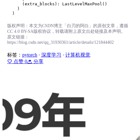
(
extra_blocks
)
:
LastLevelMaxPool
(
)
)
)
版权声明：本文为CSDN博主「白刃的阿白」的原创文章，遵循
CC 4.0 BY-SA版权协议，转载请附上原文出处链接及本声明。
原文链接：
https://blog.csdn.net/qq_31930361/article/details/121844402
标签：
pytorch
·
深度学习
·
计算机视觉
点赞
0
分享