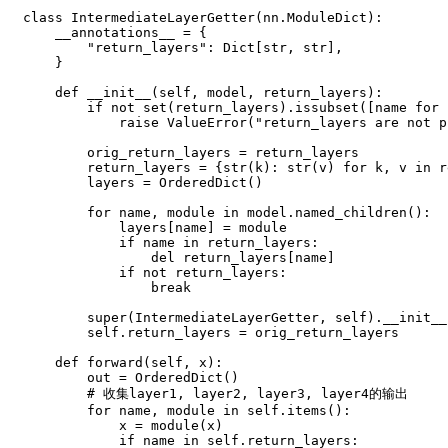
class
IntermediateLayerGetter
(
nn
.
ModuleDict
)
:
    __annotations__ 
=
{
"return_layers"
:
 Dict
[
str
,
str
]
,
}
def
__init__
(
self
,
 model
,
 return_layers
)
:
if
not
set
(
return_layers
)
.
issubset
(
[
name 
for
 
raise
 ValueError
(
"return_layers are not p
        orig_return_layers 
=
 return_layers

        return_layers 
=
{
str
(
k
)
:
str
(
v
)
for
 k
,
 v 
in
 r
        layers 
=
 OrderedDict
(
)
for
 name
,
 module 
in
 model
.
named_children
(
)
:
            layers
[
name
]
=
 module

if
 name 
in
 return_layers
:
del
 return_layers
[
name
]
if
not
 return_layers
:
break
super
(
IntermediateLayerGetter
,
 self
)
.
__init__
        self
.
return_layers 
=
 orig_return_layers

def
forward
(
self
,
 x
)
:
        out 
=
 OrderedDict
(
)
# 收集layer1, layer2, layer3, layer4的输出
for
 name
,
 module 
in
 self
.
items
(
)
:
            x 
=
 module
(
x
)
if
 name 
in
 self
.
return_layers
: