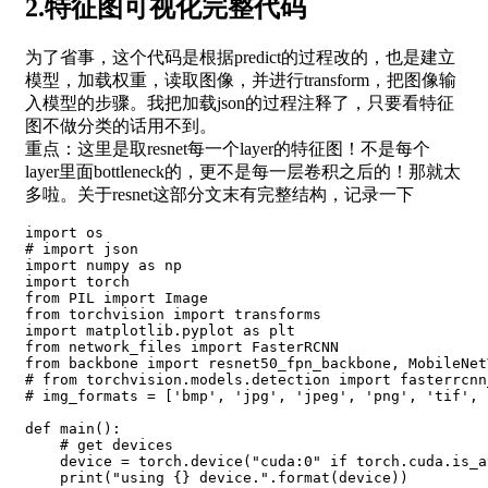
2.特征图可视化完整代码
为了省事，这个代码是根据predict的过程改的，也是建立
模型，加载权重，读取图像，并进行transform，把图像输
入模型的步骤。我把加载json的过程注释了，只要看特征
图不做分类的话用不到。
重点：这里是取resnet每一个layer的特征图！不是每个
layer里面bottleneck的，更不是每一层卷积之后的！那就太
多啦。关于resnet这部分文末有完整结构，记录一下
import
# import json
import
 numpy 
as
import
from
 PIL 
import
from
 torchvision 
import
import
 matplotlib
.
pyplot 
as
from
 network_files 
import
from
 backbone 
import
 resnet50_fpn_backbone
,
# from torchvision.models.detection import fasterrcnn
# img_formats = ['bmp', 'jpg', 'jpeg', 'png', 'tif', 
def
main
(
)
:
# get devices
    device 
=
 torch
.
device
(
"cuda:0"
if
 torch
.
cuda
.
is_a
print
(
"using {} device."
.
format
(
device
)
)