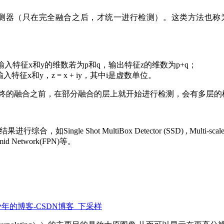
在完全融合之后，才统一进行检测）。这类方法也称为skip con
特征x和y的维数若为p和q，输出特征z的维数为p+q；
x和y，z = x + iy，其中i是虚数单位。
终的融合之前，在部分融合的层上就开始进行检测，会有多层的
ingle Shot MultiBox Detector (SSD) , Multi-scale
 Network(FPN)等。
_恰同学少年的博客-CSDN博客_下采样