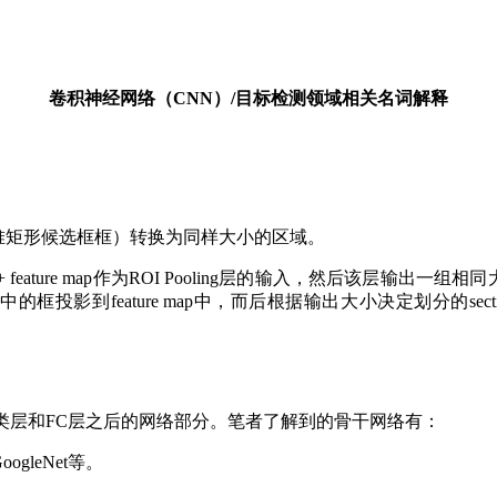
卷积神经网络（CNN）/目标检测领域相关名词解释
als（一堆矩形候选框框）转换为同样大小的区域。
feature map作为ROI Pooling层的输入，然后该层输出一组相
中的框投影到feature map中，而后根据输出大小决定划分的section
中去掉分类层和FC层之后的网络部分。笔者了解到的骨干网络有：
t,GoogleNet等。