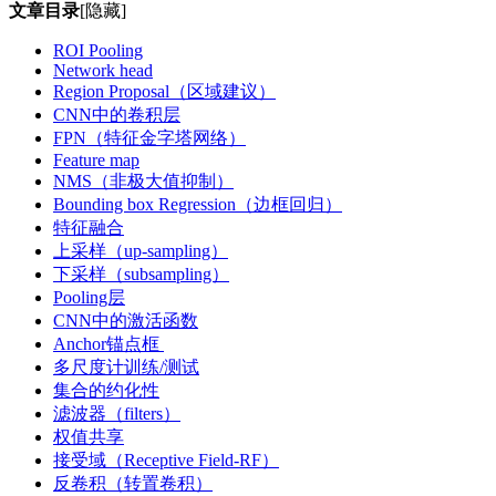
文章目录
[隐藏]
ROI Pooling
Network head
Region Proposal（区域建议）
CNN中的卷积层
FPN（特征金字塔网络）
Feature map
NMS（非极大值抑制）
Bounding box Regression（边框回归）
特征融合
上采样（up-sampling）
下采样（subsampling）
Pooling层
CNN中的激活函数
Anchor锚点框
多尺度计训练/测试
集合的约化性
滤波器（filters）
权值共享
接受域（Receptive Field-RF）
反卷积（转置卷积）