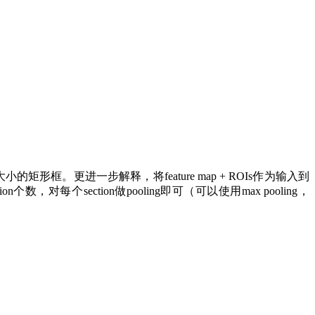
同大小的矩形框。更进一步解释，将feature map + ROIs作为输入到
个数，对每个section做pooling即可（可以使用max pooling，