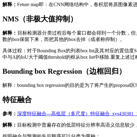
解释：
Feture map即：在CNN网络结构中，卷积层将原图像素进
NMS（非极大值抑制）
解释：
目标检测器分类过程后每个窗口都会得到一个分数，但是滑
数的box保留下来，而把其他的box去掉（或者称抑制）。
具体过程：对于Bounding Box的列表box list及其对应的置信度S
中与A的IoU大于阈值threshold的框从box list中移除.重复上述过程
Bounding box Regression（边框回归）
解释：bounding box regression的目的是为了将产生的propo
特征融合
参考：
深度特征融合---高低层（多尺度）特征融合_xys430381
解释：
目标检测中普遍存在的低层特征分辨率高语义信息较少
按照融合与预测的先后顺序可以分类为两种：