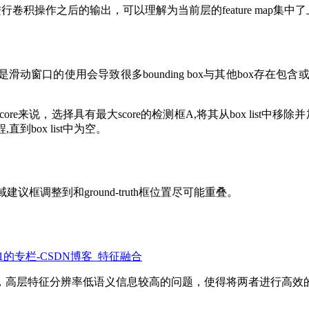
行卷积操作之后的输出，可以理解为当前层的feature map集中了上一
动窗口的使用会导致很多bounding box与其他box存在
core来说，选择具有最大score的检测框A,将其从box list中移除并加
,直到box list中为空。
sal区域建议框调整到和ground-truth框位置尽可能重叠。
_1的专栏-CSDN博客_特征融合
，高层特征分辨率低语义信息较高的问题，使得将两者进行高效