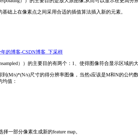
nterpolating））的主要目的是放大原图像,从而可以显示在更
的基础上在像素点之间采用合适的插值算法插入新的元素。
同学少年的博客-CSDN博客_下采样
downsampled））的主要目的有两个：1、使得图像符合显示区
(M/s)*(N/s)尺寸的得分辨率图像，当然s应该是M和N的
的均值：
一部分像素生成新的feature map。