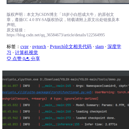
版权声明：本文为CSDN博主「18岁小白想成大牛」的原创文
章，遵循CC 4.0 BY-SA版权协议，转载请附上原文出处链接及本
声明。
原文链接：
https://blog.csdn.net/qq_36584673/article/details/122564995
标签：
cvpr
·
pytorch
·
Pytorch论文相关代码
·
slam
·
深度学
习
·
计算机视觉
点赞
0
分享