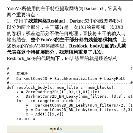
YoloV3所使用的主干特征提取网络为Darknet53，它具有
两个重要特点：
1、使用了
残差网络Residual
，Darknet53中的残差卷积可
以分为两个部分，主干部分是一次1X1的卷积和一次3X3
的卷积；残差边部分不做任何处理，直接将主干的输入与
输出结合。
整个YoloV3的主干部分都由残差卷积构成
，上
述所示的YoloV3整体结构里，
Resblock_body后面的x几就
代表在这个特征层部分，残差结构重复了几次
。
Resblock_body的代码如下，for训练里的就是残差结构：
#---------------------------------------------------#
#   卷积块
#   DarknetConv2D + BatchNormalization + LeakyReLU
#---------------------------------------------------#
def
resblock_body
(
x
,
 num_filters
,
 num_blocks
)
:
    x 
=
 ZeroPadding2D
(
(
(
1
,
0
)
,
(
1
,
0
)
)
)
(
x
)
    x 
=
 DarknetConv2D_BN_Leaky
(
num_filters
,
(
3
,
3
)
,
 st
for
 i 
in
range
(
num_blocks
)
:
        y 
=
 DarknetConv2D_BN_Leaky
(
num_filters
//
2
,
(
1
        y 
=
 DarknetConv2D_BN_Leaky
(
num_filters
,
(
3
,
3
)
        x 
=
 Add
(
)
(
[
x
,
y
]
)
return