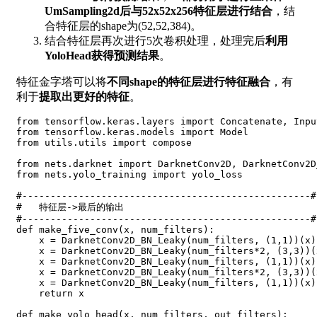
UmSampling2d后与52x52x256特征层进行结合
，结
合特征层的shape为(52,52,384)。
结合特征层再次进行5次卷积处理，处理完后
利用
YoloHead获得预测结果
。
特征金字塔可以将
不同shape的特征层进行特征融合
，有
利于
提取出更好的特征
。
from
 tensorflow
.
keras
.
layers 
import
 Concatenate
,
 Inpu
from
 tensorflow
.
keras
.
models 
import
from
 utils
.
utils 
import
 compose

from
 nets
.
darknet 
import
 DarknetConv2D
,
 DarknetConv2D
from
 nets
.
yolo_training 
import
 yolo_loss

#---------------------------------------------------#
#   特征层->最后的输出
#---------------------------------------------------#
def
make_five_conv
(
x
,
 num_filters
)
:
    x 
=
 DarknetConv2D_BN_Leaky
(
num_filters
,
(
1
,
1
)
)
(
x
)
    x 
=
 DarknetConv2D_BN_Leaky
(
num_filters
*
2
,
(
3
,
3
)
)
(
    x 
=
 DarknetConv2D_BN_Leaky
(
num_filters
,
(
1
,
1
)
)
(
x
)
    x 
=
 DarknetConv2D_BN_Leaky
(
num_filters
*
2
,
(
3
,
3
)
)
(
    x 
=
 DarknetConv2D_BN_Leaky
(
num_filters
,
(
1
,
1
)
)
(
x
)
return
 x

def
make_yolo_head
(
x
,
 num_filters
,
 out_filters
)
: