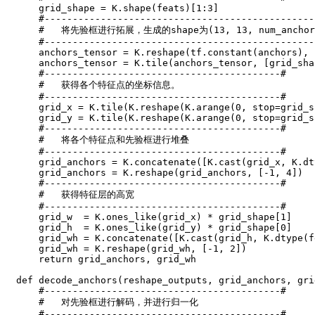
    grid_shape 
=
 K
.
shape
(
feats
)
[
1
:
3
]
#------------------------------------------------
#   将先验框进行拓展，生成的shape为(13, 13, num_anchor
#------------------------------------------------
    anchors_tensor 
=
 K
.
reshape
(
tf
.
constant
(
anchors
)
,
    anchors_tensor 
=
 K
.
tile
(
anchors_tensor
,
[
grid_sha
#------------------------------------------#
#   获得各个特征点的坐标信息。
#------------------------------------------#
    grid_x 
=
 K
.
tile
(
K
.
reshape
(
K
.
arange
(
0
,
 stop
=
grid_s
    grid_y 
=
 K
.
tile
(
K
.
reshape
(
K
.
arange
(
0
,
 stop
=
grid_s
#------------------------------------------#
#   将各个特征点和先验框进行堆叠
#------------------------------------------#
    grid_anchors 
=
 K
.
concatenate
(
[
K
.
cast
(
grid_x
,
 K
.
dt
    grid_anchors 
=
 K
.
reshape
(
grid_anchors
,
[
-
1
,
4
]
)
#------------------------------------------#
#   获得特征层的高宽
#------------------------------------------#
    grid_w  
=
 K
.
ones_like
(
grid_x
)
*
 grid_shape
[
1
]
    grid_h  
=
 K
.
ones_like
(
grid_y
)
*
 grid_shape
[
0
]
    grid_wh 
=
 K
.
concatenate
(
[
K
.
cast
(
grid_h
,
 K
.
dtype
(
f
    grid_wh 
=
 K
.
reshape
(
grid_wh
,
[
-
1
,
2
]
)
return
 grid_anchors
,
 grid_wh

def
decode_anchors
(
reshape_outputs
,
 grid_anchors
,
 gri
#------------------------------------------#
#   对先验框进行解码，并进行归一化
#------------------------------------------#