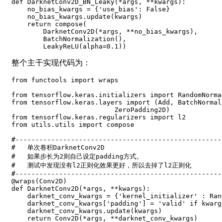
def
DarknetConv2D_BN_Leaky
(
*
args
,
**
kwargs
)
:
    no_bias_kwargs 
=
{
'use_bias'
:
False
}
    no_bias_kwargs
.
update
(
kwargs
)
return
 compose
(
        DarknetConv2D
(
*
args
,
**
no_bias_kwargs
)
,
        BatchNormalization
(
)
,
        LeakyReLU
(
alpha
=
0.1
)
)
整个主干实现代码为：
from
 functools 
import
 wraps

from
 tensorflow
.
keras
.
initializers 
import
from
 tensorflow
.
keras
.
layers 
import
(
Add
,
 BatchNormal
                          ZeroPadding2D
)
from
 tensorflow
.
keras
.
regularizers 
import
from
 utils
.
utils 
import
 compose

#----------------------------------------------------
#   单次卷积DarknetConv2D
#   如果步长为2则自己设定padding方式。
#   测试中发现没有l2正则化效果更好，所以去掉了l2正则化
#----------------------------------------------------
@wraps
(
Conv2D
)
def
DarknetConv2D
(
*
args
,
**
kwargs
)
:
    darknet_conv_kwargs 
=
{
'kernel_initializer'
:
 Ran
    darknet_conv_kwargs
[
'padding'
]
=
'valid'
if
 kwarg
    darknet_conv_kwargs
.
update
(
kwargs
)
return
 Conv2D
(
*
args
,
**
darknet_conv_kwargs
)