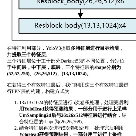
在特征利用部分，YoloV3提取
多特征层进行目标检测
，一
共
提取三个特征层
。
三个特征层位于主干部分Darknet53的不同位置，分别位
于
中间层，中下层，底层
，三个特征层的
shape分别为
(52,52,256)、(26,26,512)、(13,13,1024)。
在获得三个有效特征层后，我们利用这三个有效特征层进
行FPN层的构建，构建方式为：
13x13x1024的特征层进行5次卷积处理，处理完后
利
用YoloHead获得预测结果
，
一部分用于进行上采样
UmSampling2d后与26x26x512特征层进行结合
，结
合特征层的shape为(26,26,768)。
结合特征层再次进行5次卷积处理，处理完后
利用
YoloHead获得预测结果
，
一部分用于进行上采样