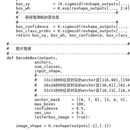
    box_xy          
=
(
K
.
sigmoid
(
reshape_outputs
[
.
.
.
,
    box_wh          
=
 K
.
exp
(
reshape_outputs
[
.
.
.
,
2
:
4
]
#------------------------------------------#
#   获得预测框的置信度
#------------------------------------------#
    box_confidence  
=
 K
.
sigmoid
(
reshape_outputs
[
.
.
.
,
    box_class_probs 
=
 K
.
sigmoid
(
reshape_outputs
[
.
.
.
,
return
 box_xy
,
 box_wh
,
 box_confidence
,
 box_class_
#---------------------------------------------------#
#   图片预测
#---------------------------------------------------#
def
DecodeBox
(
outputs
,
            anchors
,
            num_classes
,
            input_shape
,
#----------------------------------------
#   13x13的特征层对应的anchor是[116,90],[156,
#   26x26的特征层对应的anchor是[30,61],[62,45
#   52x52的特征层对应的anchor是[10,13],[16,30
#----------------------------------------
            anchor_mask     
=
[
[
6
,
7
,
8
]
,
[
3
,
4
,
5
]
,
            max_boxes       
=
100
,
            confidence      
=
0.5
,
            nms_iou         
=
0.3
,
            letterbox_image 
=
True
)
:
    image_shape 
=
 K
.
reshape
(
outputs
[
-
1
]
,
[
-
1
]
)