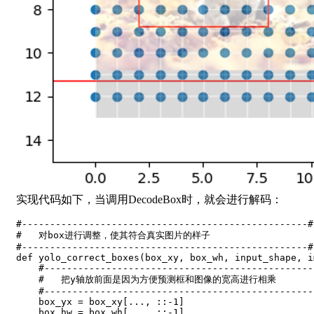
实现代码如下，当调用DecodeBox时，就会进行解码：
#---------------------------------------------------#
#   对box进行调整，使其符合真实图片的样子
#---------------------------------------------------#
def
yolo_correct_boxes
(
box_xy
,
 box_wh
,
 input_shape
,
 i
#------------------------------------------------
#   把y轴放前面是因为方便预测框和图像的宽高进行相乘
#------------------------------------------------
    box_yx 
=
 box_xy
[
.
.
.
,
:
:
-
1
]
    box_hw 
=
 box_wh
[
.
.
.
,
:
:
-
1
]