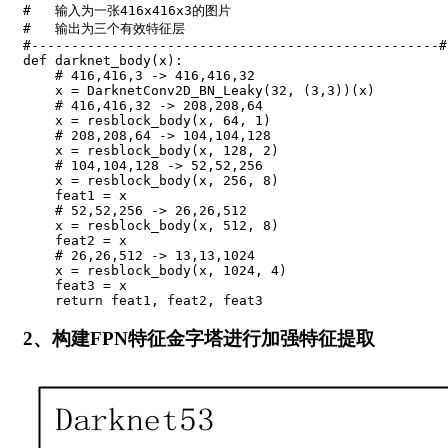
#   输入为一张416x416x3的图片
#   输出为三个有效特征层
#---------------------------------------------------#
def
darknet_body
(
x
)
:
# 416,416,3 -> 416,416,32
    x 
=
 DarknetConv2D_BN_Leaky
(
32
,
(
3
,
3
)
)
(
x
)
# 416,416,32 -> 208,208,64
    x 
=
 resblock_body
(
x
,
64
,
1
)
# 208,208,64 -> 104,104,128
    x 
=
 resblock_body
(
x
,
128
,
2
)
# 104,104,128 -> 52,52,256
    x 
=
 resblock_body
(
x
,
256
,
8
)
    feat1 
=
 x

# 52,52,256 -> 26,26,512
    x 
=
 resblock_body
(
x
,
512
,
8
)
    feat2 
=
 x

# 26,26,512 -> 13,13,1024
    x 
=
 resblock_body
(
x
,
1024
,
4
)
    feat3 
=
 x

return
 feat1
,
 feat2
,
2、构建FPN特征金字塔进行加强特征提取