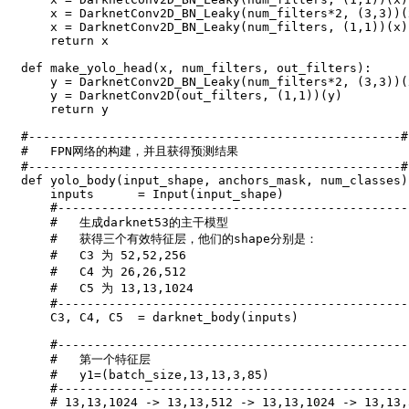
    x 
=
 DarknetConv2D_BN_Leaky
(
num_filters
*
2
,
(
3
,
3
)
)
(
    x 
=
 DarknetConv2D_BN_Leaky
(
num_filters
,
(
1
,
1
)
)
(
x
)
return
 x

def
make_yolo_head
(
x
,
 num_filters
,
 out_filters
)
:
    y 
=
 DarknetConv2D_BN_Leaky
(
num_filters
*
2
,
(
3
,
3
)
)
(
    y 
=
 DarknetConv2D
(
out_filters
,
(
1
,
1
)
)
(
y
)
return
 y

#---------------------------------------------------#
#   FPN网络的构建，并且获得预测结果
#---------------------------------------------------#
def
yolo_body
(
input_shape
,
 anchors_mask
,
 num_classes
)
    inputs      
=
 Input
(
input_shape
)
#------------------------------------------------
#   生成darknet53的主干模型
#   获得三个有效特征层，他们的shape分别是：
#   C3 为 52,52,256
#   C4 为 26,26,512
#   C5 为 13,13,1024
#------------------------------------------------
    C3
,
 C4
,
 C5  
=
 darknet_body
(
inputs
)
#------------------------------------------------
#   第一个特征层
#   y1=(batch_size,13,13,3,85)
#------------------------------------------------
# 13,13,1024 -> 13,13,512 -> 13,13,1024 -> 13,13,