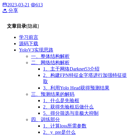
2023-03-21
613
分享
文章目录
[隐藏]
学习前言
源码下载
YoloV3实现思路
一、整体结构解析
二、网络结构解析
1、主干网络Darknet53介绍
2、构建FPN特征金字塔进行加强特征提
取
3、利用Yolo Head获得预测结果
三、预测结果的解码
1、什么是先验框
2、获得先验框后做什么
5、得分筛选与非极大抑制
四、训练部分
1、计算loss所需参数
2、y_pre是什么