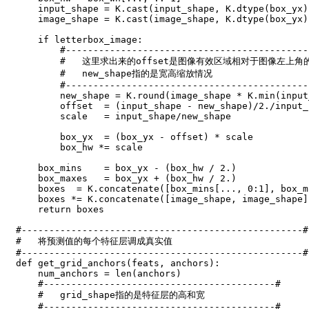
    input_shape 
=
 K
.
cast
(
input_shape
,
 K
.
dtype
(
box_yx
)
    image_shape 
=
 K
.
cast
(
image_shape
,
 K
.
dtype
(
box_yx
)
if
 letterbox_image
:
#--------------------------------------------
#   这里求出来的offset是图像有效区域相对于图像左上角
#   new_shape指的是宽高缩放情况
#--------------------------------------------
        new_shape 
=
 K
.
round
(
image_shape 
*
 K
.
min
(
input
        offset  
=
(
input_shape 
-
 new_shape
)
/
2
.
/
input_
        scale   
=
 input_shape
/
new_shape

        box_yx  
=
(
box_yx 
-
 offset
)
*
 scale

        box_hw 
*=
 scale

    box_mins    
=
 box_yx 
-
(
box_hw 
/
2
.
)
    box_maxes   
=
 box_yx 
+
(
box_hw 
/
2
.
)
    boxes  
=
 K
.
concatenate
(
[
box_mins
[
.
.
.
,
0
:
1
]
,
 box_m
    boxes 
*=
 K
.
concatenate
(
[
image_shape
,
 image_shape
]
return
 boxes

#---------------------------------------------------#
#   将预测值的每个特征层调成真实值
#---------------------------------------------------#
def
get_grid_anchors
(
feats
,
 anchors
)
:
    num_anchors 
=
len
(
anchors
)
#------------------------------------------#
#   grid_shape指的是特征层的高和宽
#------------------------------------------#