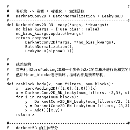
#---------------------------------------------------#
#   卷积块 -> 卷积 + 标准化 + 激活函数
#   DarknetConv2D + BatchNormalization + LeakyReLU
#---------------------------------------------------#
def
DarknetConv2D_BN_Leaky
(
*
args
,
**
kwargs
)
:
    no_bias_kwargs 
=
{
'use_bias'
:
False
}
    no_bias_kwargs
.
update
(
kwargs
)
return
 compose
(
        DarknetConv2D
(
*
args
,
**
no_bias_kwargs
)
,
        BatchNormalization
(
)
,
        LeakyReLU
(
alpha
=
0.1
)
)
#----------------------------------------------------
#   残差结构
#   首先利用ZeroPadding2D和一个步长为2x2的卷积块进行高和宽的
#   然后对num_blocks进行循环，循环内部是残差结构。
#----------------------------------------------------
def
resblock_body
(
x
,
 num_filters
,
 num_blocks
)
:
    x 
=
 ZeroPadding2D
(
(
(
1
,
0
)
,
(
1
,
0
)
)
)
(
x
)
    x 
=
 DarknetConv2D_BN_Leaky
(
num_filters
,
(
3
,
3
)
,
 st
for
 i 
in
range
(
num_blocks
)
:
        y 
=
 DarknetConv2D_BN_Leaky
(
num_filters
//
2
,
(
1
        y 
=
 DarknetConv2D_BN_Leaky
(
num_filters
,
(
3
,
3
)
        x 
=
 Add
(
)
(
[
x
,
y
]
)
return
 x

#---------------------------------------------------#
#   darknet53 的主体部分