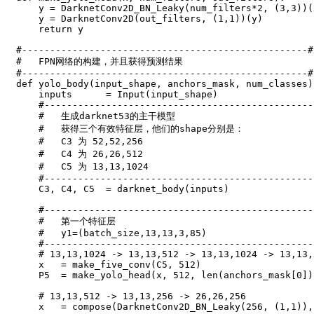
    y 
=
 DarknetConv2D_BN_Leaky
(
num_filters
*
2
,
(
3
,
3
)
)
(
    y 
=
 DarknetConv2D
(
out_filters
,
(
1
,
1
)
)
(
y
)
return
 y

#---------------------------------------------------#
#   FPN网络的构建，并且获得预测结果
#---------------------------------------------------#
def
yolo_body
(
input_shape
,
 anchors_mask
,
 num_classes
)
    inputs      
=
 Input
(
input_shape
)
#------------------------------------------------
#   生成darknet53的主干模型
#   获得三个有效特征层，他们的shape分别是：
#   C3 为 52,52,256
#   C4 为 26,26,512
#   C5 为 13,13,1024
#------------------------------------------------
    C3
,
 C4
,
 C5  
=
 darknet_body
(
inputs
)
#------------------------------------------------
#   第一个特征层
#   y1=(batch_size,13,13,3,85)
#------------------------------------------------
# 13,13,1024 -> 13,13,512 -> 13,13,1024 -> 13,13,
    x   
=
 make_five_conv
(
C5
,
512
)
    P5  
=
 make_yolo_head
(
x
,
512
,
len
(
anchors_mask
[
0
]
)
# 13,13,512 -> 13,13,256 -> 26,26,256
    x   
=
 compose
(
DarknetConv2D_BN_Leaky
(
256
,
(
1
,
1
)
)
,