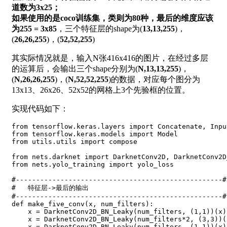
道数为3x25；
如果使用的是coco训练集，类则为80种，最后的维度应该
为255 = 3x85
，三个特征层的shape为(
13,13,255
)，
(
26,26,255
)，(
52,52,255
)
其实际情况就是，输入N张416x416的图片，在经过多层
的运算后，会输出三个shape分别为(
N,13,13,255
)，
(
N,26,26,255
)，(
N,52,52,255
)的数据，对应每个图分为
13x13、26x26、52x52的网格上3个先验框的位置。
实现代码如下：
from
 tensorflow
.
keras
.
layers 
import
 Concatenate
,
 Inpu
from
 tensorflow
.
keras
.
models 
import
from
 utils
.
utils 
import
 compose

from
 nets
.
darknet 
import
 DarknetConv2D
,
 DarknetConv2D
from
 nets
.
yolo_training 
import
 yolo_loss

#---------------------------------------------------#
#   特征层->最后的输出
#---------------------------------------------------#
def
make_five_conv
(
x
,
 num_filters
)
:
    x 
=
 DarknetConv2D_BN_Leaky
(
num_filters
,
(
1
,
1
)
)
(
x
)
    x 
=
 DarknetConv2D_BN_Leaky
(
num_filters
*
2
,
(
3
,
3
)
)
(
    x 
=
 DarknetConv2D_BN_Leaky
(
num_filters
,
(
1
,
1
)
)
(
x
)