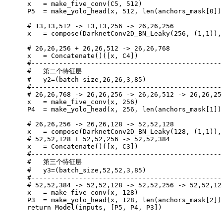
    x   
=
 make_five_conv
(
C5
,
512
)
    P5  
=
 make_yolo_head
(
x
,
512
,
len
(
anchors_mask
[
0
]
)
# 13,13,512 -> 13,13,256 -> 26,26,256
    x   
=
 compose
(
DarknetConv2D_BN_Leaky
(
256
,
(
1
,
1
)
)
,
# 26,26,256 + 26,26,512 -> 26,26,768
    x   
=
 Concatenate
(
)
(
[
x
,
 C4
]
)
#------------------------------------------------
#   第二个特征层
#   y2=(batch_size,26,26,3,85)
#------------------------------------------------
# 26,26,768 -> 26,26,256 -> 26,26,512 -> 26,26,25
    x   
=
 make_five_conv
(
x
,
256
)
    P4  
=
 make_yolo_head
(
x
,
256
,
len
(
anchors_mask
[
1
]
)
# 26,26,256 -> 26,26,128 -> 52,52,128
    x   
=
 compose
(
DarknetConv2D_BN_Leaky
(
128
,
(
1
,
1
)
)
,
# 52,52,128 + 52,52,256 -> 52,52,384
    x   
=
 Concatenate
(
)
(
[
x
,
 C3
]
)
#------------------------------------------------
#   第三个特征层
#   y3=(batch_size,52,52,3,85)
#------------------------------------------------
# 52,52,384 -> 52,52,128 -> 52,52,256 -> 52,52,12
    x   
=
 make_five_conv
(
x
,
128
)
    P3  
=
 make_yolo_head
(
x
,
128
,
len
(
anchors_mask
[
2
]
)
return
 Model
(
inputs
,
[
P5
,
 P4
,
 P3
]
)