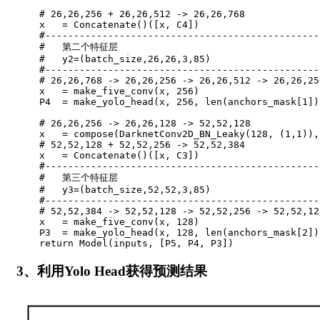
# 26,26,256 + 26,26,512 -> 26,26,768
    x   
=
 Concatenate
(
)
(
[
x
,
 C4
]
)
#------------------------------------------------
#   第二个特征层
#   y2=(batch_size,26,26,3,85)
#------------------------------------------------
# 26,26,768 -> 26,26,256 -> 26,26,512 -> 26,26,25
    x   
=
 make_five_conv
(
x
,
256
)
    P4  
=
 make_yolo_head
(
x
,
256
,
len
(
anchors_mask
[
1
]
)
# 26,26,256 -> 26,26,128 -> 52,52,128
    x   
=
 compose
(
DarknetConv2D_BN_Leaky
(
128
,
(
1
,
1
)
)
,
# 52,52,128 + 52,52,256 -> 52,52,384
    x   
=
 Concatenate
(
)
(
[
x
,
 C3
]
)
#------------------------------------------------
#   第三个特征层
#   y3=(batch_size,52,52,3,85)
#------------------------------------------------
# 52,52,384 -> 52,52,128 -> 52,52,256 -> 52,52,12
    x   
=
 make_five_conv
(
x
,
128
)
    P3  
=
 make_yolo_head
(
x
,
128
,
len
(
anchors_mask
[
2
]
)
return
 Model
(
inputs
,
[
P5
,
 P4
,
 P3
]
)
3、利用Yolo Head获得预测结果