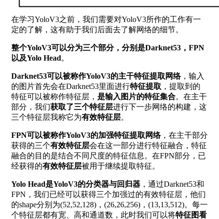
在学习YoloV3之前，我们需要对YoloV3所作的工作有一
定的了解，这有助于我们后面去了解网络的细节。
整个YoloV3可以分为三个部分，分别是Darknet53，FPN
以及Yolo Head
。
Darknet53可以被称作YoloV3的主干特征提取网络
，输入
的图片首先会在Darknet53里面进行
特征提取
，提取到的
特征可以被称作特征层，
是输入图片的特征集合
。在主干
部分，我们
获取了三个特征层
进行下一步网络的构建，这
三个特征层我称它为
有效特征层
。
FPN可以被称作YoloV3的加强特征提取网络
，在主干部分
获得的三个
有效特征层
会在这一部分进行特征融合，特征
融合的目的是结合不同尺度的特征信息。在FPN部分，已
经获得的
有效特征层
被用于继续提取特征。
Yolo Head是YoloV3的分类器与回归器
，通过Darknet53和
FPN，我们已经可以获得三个加强过的有效特征层，他们
的shape分别为(52,52,128)，(26,26,256)，(13,13,512)。每一
个特征层都有宽、高和通道数，此时我们可以将
特征图看