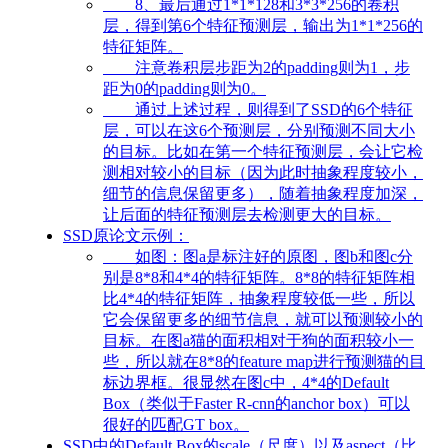
8、最后通过1*1*128和3*3*256的卷积
层，得到第6个特征预测层，输出为1*1*256的
特征矩阵。
注意卷积层步距为2的padding则为1，步
距为0的padding则为0。
通过上述过程，则得到了SSD的6个特征
层，可以在这6个预测层，分别预测不同大小
的目标。比如在第一个特征预测层，会让它检
测相对较小的目标（因为此时抽象程度较小，
细节的信息保留更多），随着抽象程度加深，
让后面的特征预测层去检测更大的目标。
SSD原论文示例：
如图：图a是标注好的原图，图b和图c分
别是8*8和4*4的特征矩阵。8*8的特征矩阵相
比4*4的特征矩阵，抽象程度较低一些，所以
它会保留更多的细节信息，就可以预测较小的
目标。在图a猫的面积相对于狗的面积较小一
些，所以就在8*8的feature map进行预测猫的目
标边界框。很显然在图c中，4*4的Default
Box（类似于Faster R-cnn的anchor box）可以
很好的匹配GT box。
SSD中的Default Box的scale（尺度）以及aspect（比