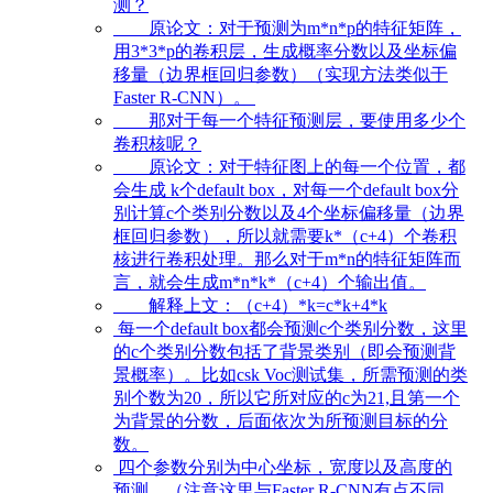
测？
原论文：对于预测为m*n*p的特征矩阵，
用3*3*p的卷积层，生成概率分数以及坐标偏
移量（边界框回归参数）（实现方法类似于
Faster R-CNN）。
那对于每一个特征预测层，要使用多少个
卷积核呢？
原论文：对于特征图上的每一个位置，都
会生成 k个default box，对每一个default box分
别计算c个类别分数以及4个坐标偏移量（边界
框回归参数），所以就需要k*（c+4）个卷积
核进行卷积处理。那么对于m*n的特征矩阵而
言，就会生成m*n*k*（c+4）个输出值。
解释上文：（c+4）*k=c*k+4*k
每一个default box都会预测c个类别分数，这里
的c个类别分数包括了背景类别（即会预测背
景概率）。比如csk Voc测试集，所需预测的类
别个数为20，所以它所对应的c为21,且第一个
为背景的分数，后面依次为所预测目标的分
数。
四个参数分别为中心坐标，宽度以及高度的
预测。（注意这里与Faster R-CNN有点不同，