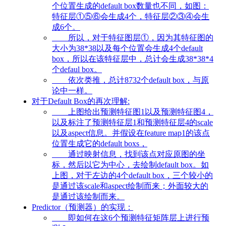
个位置生成的default box数量也不同，如图：
特征层①⑤⑥会生成4个，特征层②③④会生
成6个。
所以，对于特征图层①，因为其特征图的
大小为38*38以及每个位置会生成4个default
box，所以在该特征层中，总计会生成38*38*4
个defaul box。
依次类推，总计8732个default box，与原
论中一样。
对于Default Box的再次理解:
上图给出预测特征图1以及预测特征图4，
以及标注了预测特征层1和预测特征层4的scale
以及aspect信息。并假设在feature map1的该点
位置生成它的default boxs，
通过映射信息，找到该点对应原图的坐
标，然后以它为中心，去绘制default box。如
上图，对于左边的4个default box，三个较小的
是通过该scale和aspect绘制而来；外面较大的
是通过该绘制而来。
Predictor（预测器）的实现：
即如何在这6个预测特征矩阵层上进行预