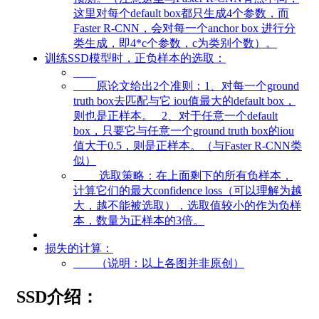
这里对每个default box都只生成4个参数，而
Faster R-CNN，会对每一个anchor box 进行分
类生成，即4*c个参数，c为类别个数）。
训练SSD模型时，正负样本的选取：
原论文给出2个准则：1、对每一个ground
truth box去匹配与它 iou值最大的default box，
则也是正样本。 2、对于任意一个default
box，只要它与任意一个ground truth box的iou
值大于0.5，则是正样本。（与Faster R-CNN类
似）
选取策略：在上面剩下的所有负样本，
计算它们的最大confidence loss（可以理解为越
大，越不能被选取），选取值较小的作为负样
本，数量为正样本的3倍。
损失的计算：
（说明：以上各图并非原创）
SSD介绍：