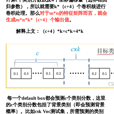
归参数），所以就需要k*（c+4）个卷积核进行
卷积处理。那么
对于m*n的特征矩阵而言，就会
生成m*n*k*（c+4）个输出值
。
解释上文：（c+4）*k=c*k+4*k
每一个default box都会预测c个类别分数，这里
的c个类别分数包括了背景类别（即会预测背景
概率）。比如csk Voc测试集，所需预测的类别