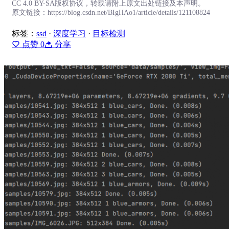
CC 4.0 BY-SA版权协议，转载请附上原文出处链接及本声明。
原文链接：https://blog.csdn.net/BIgHAo1/article/details/121108824
标签：
ssd
·
深度学习
·
目标检测
点赞
0
分享