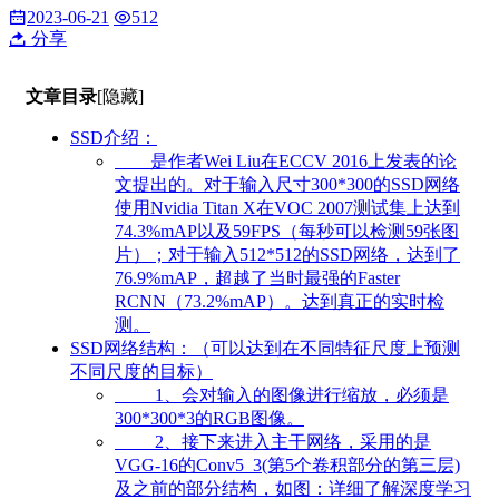
2023-06-21
512
分享
文章目录
[隐藏]
SSD介绍：
是作者Wei Liu在ECCV 2016上发表的论
文提出的。对于输入尺寸300*300的SSD网络
使用Nvidia Titan X在VOC 2007测试集上达到
74.3%mAP以及59FPS（每秒可以检测59张图
片）；对于输入512*512的SSD网络，达到了
76.9%mAP，超越了当时最强的Faster
RCNN（73.2%mAP）。达到真正的实时检
测。
SSD网络结构：（可以达到在不同特征尺度上预测
不同尺度的目标）
1、会对输入的图像进行缩放，必须是
300*300*3的RGB图像。
2、接下来进入主干网络，采用的是
VGG-16的Conv5_3(第5个卷积部分的第三层)
及之前的部分结构，如图：详细了解深度学习