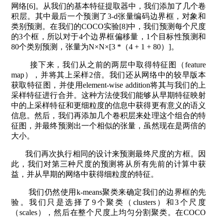
网络[6]。从我们的基本特征提取器中，我们添加了几个卷
积层。其中最后一个预测了3-d张量编码边界框，对象和
类别预测。在我们的COCO实验[8]中，我们预测每个尺度
的3个框，所以对于4个边界框偏移量，1个目标性预测和
80个类别预测，张量为N×N×[3 *（4 + 1 + 80）]。
接下来，我们从之前的两层中取得特征图（feature
map），并将其上采样2倍。我们还从网络中的较早版本
获取特征图，并使用element-wise addition将其与我们的上
采样特征进行合并。这种方法使我们能够从早期特征映射
中的上采样特征和更细粒度的信息中获得更有意义的语义
信息。然后，我们再添加几个卷积层来处理这个组合的特
征图，并最终预测出一个相似的张量，虽然现在是两倍的
大小。
我们再次执行相同的设计来预测最终尺度的方框。因
此，我们对第三种尺度的预测将从所有先前的计算中获
益，并从早期的网络中获得细粒度的特征。
我们仍然使用k-means聚类来确定我们的边界框的先
验。我们只是选择了9个聚类（clusters）和3个尺度
（scales），然后在整个尺度上均匀分割聚类。在COCO