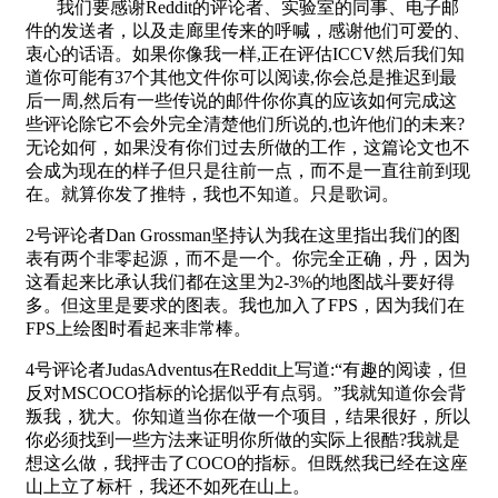
我们要感谢Reddit的评论者、实验室的同事、电子邮
件的发送者，以及走廊里传来的呼喊，感谢他们可爱的、
衷心的话语。如果你像我一样,正在评估ICCV然后我们知
道你可能有37个其他文件你可以阅读,你会总是推迟到最
后一周,然后有一些传说的邮件你你真的应该如何完成这
些评论除它不会外完全清楚他们所说的,也许他们的未来?
无论如何，如果没有你们过去所做的工作，这篇论文也不
会成为现在的样子但只是往前一点，而不是一直往前到现
在。就算你发了推特，我也不知道。只是歌词。
2号评论者Dan Grossman坚持认为我在这里指出我们的图
表有两个非零起源，而不是一个。你完全正确，丹，因为
这看起来比承认我们都在这里为2-3%的地图战斗要好得
多。但这里是要求的图表。我也加入了FPS，因为我们在
FPS上绘图时看起来非常棒。
4号评论者JudasAdventus在Reddit上写道:“有趣的阅读，但
反对MSCOCO指标的论据似乎有点弱。”我就知道你会背
叛我，犹大。你知道当你在做一个项目，结果很好，所以
你必须找到一些方法来证明你所做的实际上很酷?我就是
想这么做，我抨击了COCO的指标。但既然我已经在这座
山上立了标杆，我还不如死在山上。