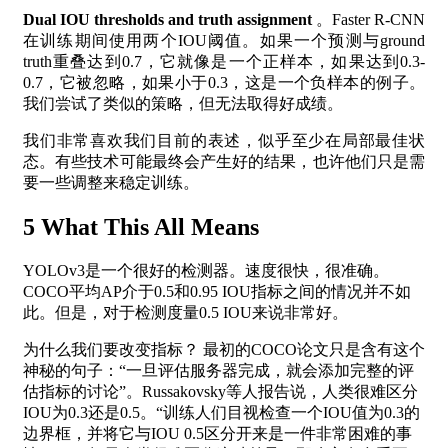
Dual IOU thresholds and truth assignment
。Faster R-CNN
在训练期间使用两个IOU阈值。如果一个预测与ground
truth重叠达到0.7，它就像是一个正样本，如果达到0.3-
0.7，它被忽略，如果小于0.3，这是一个负样本的例子。
我们尝试了类似的策略，但无法取得好成绩。
我们非常喜欢我们目前的表述，似乎至少在局部最佳状
态。有些技术可能最终会产生好的结果，也许他们只是需
要一些调整来稳定训练。
5 What This All Means
YOLOv3是一个很好的检测器。速度很快，很准确。
COCO平均AP介于0.5和0.95 IOU指标之间的情况并不如
此。但是，对于检测度量0.5 IOU来说非常好。
为什么我们要改变指标？ 最初的COCO论文只是含有这个
神秘的句子：“一旦评估服务器完成，就会添加完整的评
估指标的讨论”。Russakovsky等人报告说，人类很难区分
IOU为0.3还是0.5。“训练人们目视检查一个IOU值为0.3的
边界框，并将它与IOU 0.5区分开来是一件非常困难的事