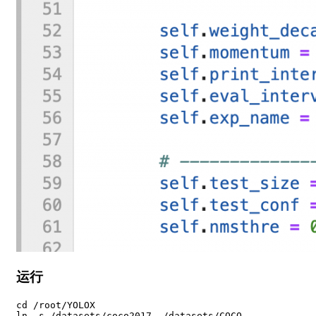
运行
cd /root/YOLOX

ln -s /datasets/coco2017 ./datasets/COCO
