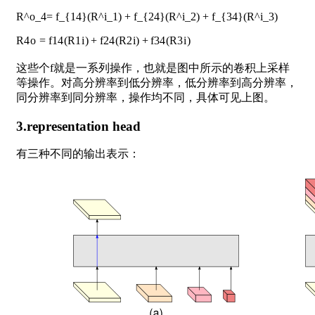
R^o_4= f_{14}(R^i_1) + f_{24}(R^i_2) + f_{34}(R^i_3)
R
4
o
=
f
1
4
(
R
1
i
)
+
f
2
4
(
R
2
i
)
+
f
3
4
(
R
3
i
)
这些个f就是一系列操作，也就是图中所示的卷积上采样
等操作。对高分辨率到低分辨率，低分辨率到高分辨率，
同分辨率到同分辨率，操作均不同，具体可见上图。
3.representation head
有三种不同的输出表示：