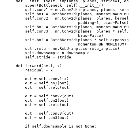
def
__init__
(
self
,
 inplanes
,
 planes
,
 stride
=
1
,
 do
super
(
Bottleneck
,
 self
)
.
__init__
(
)
        self
.
conv1 
=
 nn
.
Conv2d
(
inplanes
,
 planes
,
 kern
        self
.
bn1 
=
 BatchNorm2d
(
planes
,
 momentum
=
BN_MO
        self
.
conv2 
=
 nn
.
Conv2d
(
planes
,
 planes
,
 kernel
                               padding
=
1
,
 bias
=
False
)
        self
.
bn2 
=
 BatchNorm2d
(
planes
,
 momentum
=
BN_MO
        self
.
conv3 
=
 nn
.
Conv2d
(
planes
,
 planes 
*
 self
.
                               bias
=
False
)
        self
.
bn3 
=
 BatchNorm2d
(
planes 
*
 self
.
expansio
                               momentum
=
BN_MOMENTUM
)
        self
.
relu 
=
 nn
.
ReLU
(
inplace
=
relu_inplace
)
        self
.
downsample 
=
 downsample

        self
.
stride 
=
 stride

def
forward
(
self
,
 x
)
:
        residual 
=
 x

        out 
=
 self
.
conv1
(
x
)
        out 
=
 self
.
bn1
(
out
)
        out 
=
 self
.
relu
(
out
)
        out 
=
 self
.
conv2
(
out
)
        out 
=
 self
.
bn2
(
out
)
        out 
=
 self
.
relu
(
out
)
        out 
=
 self
.
conv3
(
out
)
        out 
=
 self
.
bn3
(
out
)
if
 self
.
downsample 
is
not
None
: