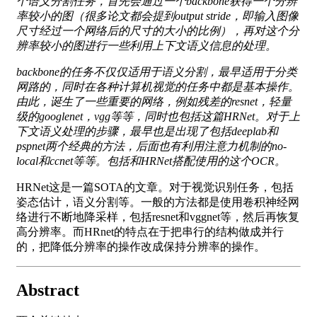
个语义分割任务，首先会通过一个backbone获得一个分辨
率较小的图（很多论文都会提到output stride，即输入图像
尺寸经过一个网络后的尺寸的大小的比例），再对这个分
辨率较小的图进行一些利用上下文语义信息的处理。
backbone的任务不仅仅适用于语义分割，最早适用于分类
网路的，同时在各种计算机视觉的任务中都是基本操作。
由此，诞生了一些重要的网络，例如残差的resnet，轻量
级的googlenet，vgg等等，同时也包括这篇HRNet。对于上
下文语义处理的步骤，最早也是出现了包括deeplab和
pspnet两个经典的方法，后面也有利用注意力机制的no-
local和ccnet等等。包括和HRNet搭配使用的这个OCR。
HRNet这是一篇SOTA的文章。对于视觉识别任务，包括
姿态估计，语义分割等。一般的方法都是使用卷积神经网
络进行不断地降采样，包括resnet和vggnet等，然后再恢复
高分辨率。而HRnet的特点在于把串行的结构做成并行
的，把降低分辨率的操作改成保持分辨率的操作。
Abstract