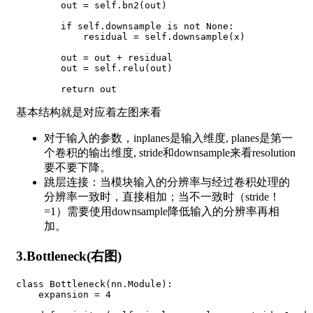
        out 
=
 self
.
bn2
(
out
)
if
 self
.
downsample 
is
not
None
:
            residual 
=
 self
.
downsample
(
x
)
        out 
=
 out 
+
 residual

        out 
=
 self
.
relu
(
out
)
return
基本结构就是对应着左图来看
对于输入的参数，inplanes是输入维度, planes是第一
个卷积的输出维度, stride和downsample来看resolution
要不要下降。
跳层连接：当模块输入的分辨率与经过卷积处理的
分辨率一致时，直接相加；当不一致时（stride！
=1）需要使用downsample降低输入的分辨率再相
加。
3.Bottleneck(右图)
class
Bottleneck
(
nn
.
Module
)
:
    expansion 
=
4