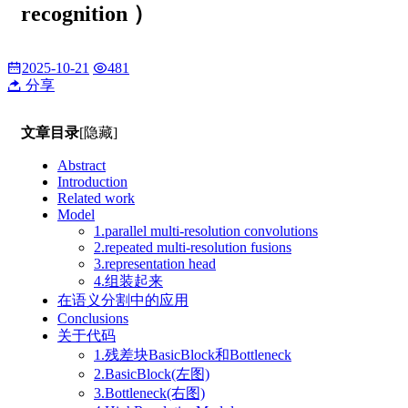
recognition ）
2025-10-21
481
分享
文章目录
[隐藏]
Abstract
Introduction
Related work
Model
1.parallel multi-resolution convolutions
2.repeated multi-resolution fusions
3.representation head
4.组装起来
在语义分割中的应用
Conclusions
关于代码
1.残差块BasicBlock和Bottleneck
2.BasicBlock(左图)
3.Bottleneck(右图)