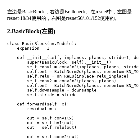
左边是BasicBlock，右边是Bottleneck。在resnet中，左图是
resnet-18/34使用的，右图是resnet50/101/152使用的。
2.BasicBlock(左图)
class
BasicBlock
(
nn
.
Module
)
:
    expansion 
=
1
def
__init__
(
self
,
 inplanes
,
 planes
,
 stride
=
1
,
 do
super
(
BasicBlock
,
 self
)
.
__init__
(
)
        self
.
conv1 
=
 conv3x3
(
inplanes
,
 planes
,
 stride
        self
.
bn1 
=
 BatchNorm2d
(
planes
,
 momentum
=
BN_MO
        self
.
relu 
=
 nn
.
ReLU
(
inplace
=
relu_inplace
)
        self
.
conv2 
=
 conv3x3
(
planes
,
 planes
)
        self
.
bn2 
=
 BatchNorm2d
(
planes
,
 momentum
=
BN_MO
        self
.
downsample 
=
 downsample

        self
.
stride 
=
 stride

def
forward
(
self
,
 x
)
:
        residual 
=
 x

        out 
=
 self
.
conv1
(
x
)
        out 
=
 self
.
bn1
(
out
)
        out 
=
 self
.
relu
(
out
)
        out 
=
 self
.
conv2
(
out
)