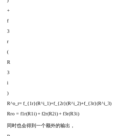
)
+
f
3
r
(
R
3
i
)
R^o_r= f_{1r}(R^i_1)+f_{2r}(R^i_2)+f_{3r}(R^i_3)
R
r
o
=
f
1
r
(
R
1
i
)
+
f
2
r
(
R
2
i
)
+
f
3
r
(
R
3
i
)
同时也会得到一个额外的输出，