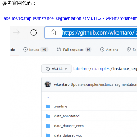
参考官网代码：
labelme/examples/instance_segmentation at v3.11.2 · wkentaro/label