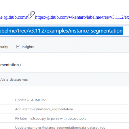
me (github.com)
https://github.com/wkentaro/labelme/tree/v3.11.2/