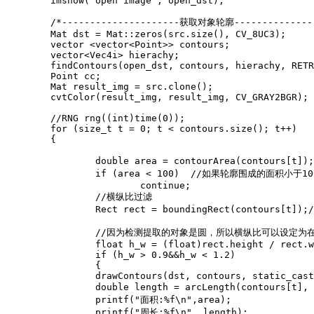
	imshow("open image", open_dst);

	/*---------------------获取对象轮廓-------------------------*/

	Mat dst = Mat::zeros(src.size(), CV_8UC3);

	vector <vector<Point>> contours;

	vector<Vec4i> hierachy;

	findContours(open_dst, contours, hierachy, RETR_TREE, CHAIN_APPROX_SIMPLE, Point(0, 0));

	Point cc;

	Mat result_img = src.clone();

	cvtColor(result_img, result_img, CV_GRAY2BGR);

	//RNG rng((int)time(0));

	for (size_t t = 0; t < contours.size(); t++)

	{

		double area = contourArea(contours[t]);//获取每个轮廓围成的面积

		if (area < 100)  //如果轮廓围成的面积小于100，则过滤

			continue;

		//横纵比过滤

		Rect rect = boundingRect(contours[t]);//用最小的外接矩形把对象给包起来

		//因为检测提取的对象是圆，所以横纵比可以设定为在0.9-1.2之间

		float h_w = (float)rect.height / rect.width;

		if (h_w > 0.9&&h_w < 1.2)

		{

		drawContours(dst, contours, static_cast<int>(t), Scalar(0, 0, 255), 2, 8, Mat(), 0, Point(0, 0));

		double length = arcLength(contours[t], true);//周长

		printf("面积:%f\n",area);

		printf("周长:%f\n", length);
