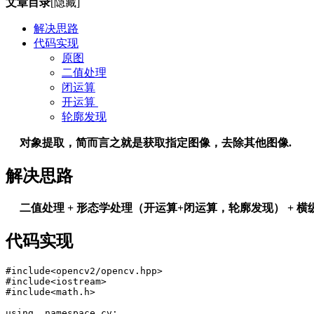
文章目录
[隐藏]
解决思路
代码实现
原图
二值处理
闭运算
开运算
轮廓发现
对象提取，简而言之就是获取指定图像，去除其他图像.
解决思路
二值处理 + 形态学处理（开运算+闭运算，轮廓发现）
+ 横
代码实现
#include<opencv2/opencv.hpp>

#include<iostream>

#include<math.h>

using  namespace cv;
