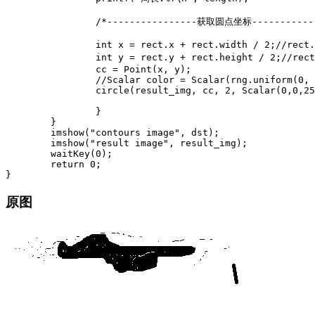
		/*----------------获取圆点坐标----------------------*/

		int x = rect.x + rect.width / 2;//rect.x是矩形左上角的横坐标

		int y = rect.y + rect.height / 2;//rect.y是矩形左上角的纵坐标

		cc = Point(x, y);

		//Scalar color = Scalar(rng.uniform(0, 255), rng.uniform(0, 255), rng.uniform(0, 255));

		circle(result_img, cc, 2, Scalar(0,0,255), 2, 8, 0);

		}

	}

	imshow("contours image", dst);

	imshow("result image", result_img);

	waitKey(0);

	return 0;

原图