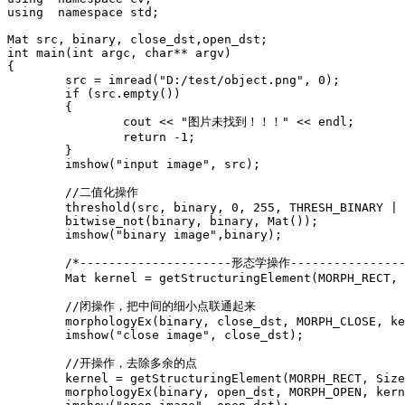
using  namespace std;

Mat src, binary, close_dst,open_dst;

int main(int argc, char** argv)

{

	src = imread("D:/test/object.png", 0);

	if (src.empty())

	{

		cout << "图片未找到！！！" << endl;

		return -1;

	}

	imshow("input image", src);

	//二值化操作

	threshold(src, binary, 0, 255, THRESH_BINARY | THRESH_OTSU);

	bitwise_not(binary, binary, Mat());

	imshow("binary image",binary);

	/*---------------------形态学操作-------------------------*/

	Mat kernel = getStructuringElement(MORPH_RECT, Size(3, 3), Point(-1, -1));

	//闭操作，把中间的细小点联通起来

	morphologyEx(binary, close_dst, MORPH_CLOSE, kernel, Point(-1, -1));

	imshow("close image", close_dst);

	//开操作，去除多余的点

	kernel = getStructuringElement(MORPH_RECT, Size(7, 7), Point(-1, -1));

	morphologyEx(binary, open_dst, MORPH_OPEN, kernel, Point(-1, -1));
