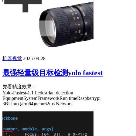
机器视觉
2025-09-28
最强轻量级目标检测yolo fastest
先看精度效果：
Yolo-Fastest-1.1 Pedestrian detection
EquipmentSystemFrameworkRun timeRaspberrypi
3BLinux(arm64)ncnn62ms Network