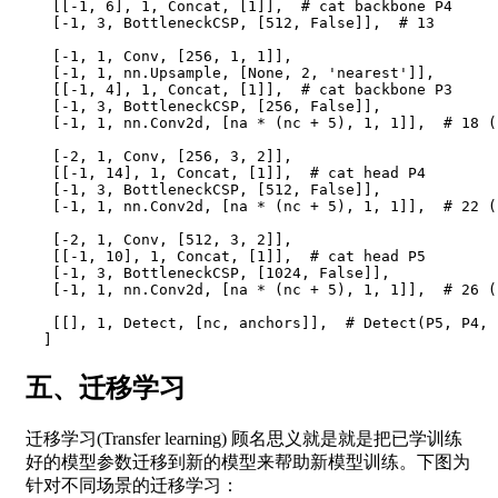
   [[-1, 6], 1, Concat, [1]],  # cat backbone P4  

   [-1, 3, BottleneckCSP, [512, False]],  # 13  

   [-1, 1, Conv, [256, 1, 1]],  

   [-1, 1, nn.Upsample, [None, 2, 'nearest']],  

   [[-1, 4], 1, Concat, [1]],  # cat backbone P3  

   [-1, 3, BottleneckCSP, [256, False]],  

   [-1, 1, nn.Conv2d, [na * (nc + 5), 1, 1]],  # 18 (
   [-2, 1, Conv, [256, 3, 2]],  

   [[-1, 14], 1, Concat, [1]],  # cat head P4  

   [-1, 3, BottleneckCSP, [512, False]],  

   [-1, 1, nn.Conv2d, [na * (nc + 5), 1, 1]],  # 22 (
   [-2, 1, Conv, [512, 3, 2]],  

   [[-1, 10], 1, Concat, [1]],  # cat head P5  

   [-1, 3, BottleneckCSP, [1024, False]],  

   [-1, 1, nn.Conv2d, [na * (nc + 5), 1, 1]],  # 26 (
   [[], 1, Detect, [nc, anchors]],  # Detect(P5, P4, P
五、迁移学习
迁移学习(Transfer learning) 顾名思义就是就是把已学训练
好的模型参数迁移到新的模型来帮助新模型训练。下图为
针对不同场景的迁移学习：