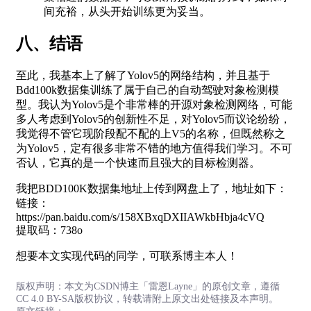
间充裕，从头开始训练更为妥当。
八、结语
至此，我基本上了解了Yolov5的网络结构，并且基于
Bdd100k数据集训练了属于自己的自动驾驶对象检测模
型。我认为Yolov5是个非常棒的开源对象检测网络，可能
多人考虑到Yolov5的创新性不足，对Yolov5而议论纷纷，
我觉得不管它现阶段配不配的上V5的名称，但既然称之
为Yolov5，定有很多非常不错的地方值得我们学习。不可
否认，它真的是一个快速而且强大的目标检测器。
我把BDD100K数据集地址上传到网盘上了，地址如下：
链接：
https://pan.baidu.com/s/158XBxqDXIIAWkbHbja4cVQ
提取码：738o
想要本文实现代码的同学，可联系博主本人！
版权声明：本文为CSDN博主「雷恩Layne」的原创文章，遵循
CC 4.0 BY-SA版权协议，转载请附上原文出处链接及本声明。