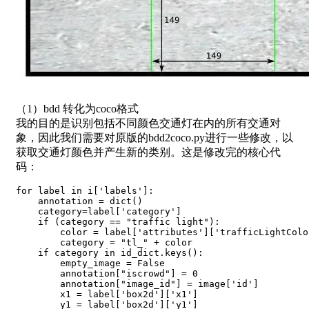
（1）bdd 转化为coco格式
我的目的是识别包括不同颜色交通灯在内的所有交通对
象，因此我们需要对原版的bdd2coco.py进行一些修改，以
获取交通灯颜色并产生新的类别。这是修改完的核心代
码：
for
 label 
in
 i
[
'labels'
]
:
    annotation 
=
dict
(
)
    category
=
label
[
'category'
]
if
(
category 
==
"traffic light"
)
:
        color 
=
 label
[
'attributes'
]
[
'trafficLightColo
        category 
=
"tl_"
+
 color  

if
 category 
in
 id_dict
.
keys
(
)
:
        empty_image 
=
False
        annotation
[
"iscrowd"
]
=
0
        annotation
[
"image_id"
]
=
 image
[
'id'
]
        x1 
=
 label
[
'box2d'
]
[
'x1'
]
        y1 
=
 label
[
'box2d'
]
[
'y1'
]