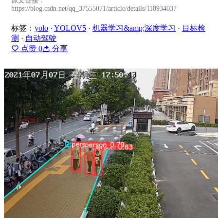
原文链接：
https://blog.csdn.net/qq_37555071/article/details/118934037
标签：
yolo
·
YOLOV5
·
机器学习&amp;深度学习
·
目标检
测
·
自动驾驶
点赞
0
分享