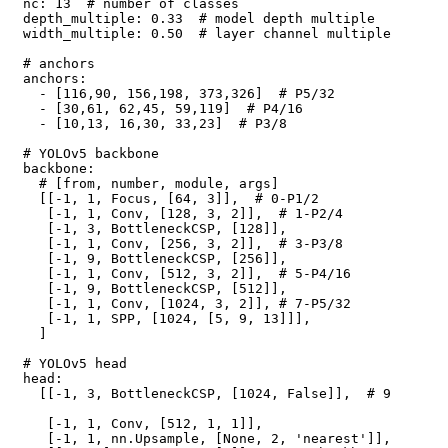
nc: 13  # number of classes  

depth_multiple: 0.33  # model depth multiple  

width_multiple: 0.50  # layer channel multiple  

# anchors  

anchors:  

  - [116,90, 156,198, 373,326]  # P5/32  

  - [30,61, 62,45, 59,119]  # P4/16  

  - [10,13, 16,30, 33,23]  # P3/8  

# YOLOv5 backbone  

backbone:  

  # [from, number, module, args]  

  [[-1, 1, Focus, [64, 3]],  # 0-P1/2  

   [-1, 1, Conv, [128, 3, 2]],  # 1-P2/4  

   [-1, 3, BottleneckCSP, [128]],  

   [-1, 1, Conv, [256, 3, 2]],  # 3-P3/8  

   [-1, 9, BottleneckCSP, [256]],  

   [-1, 1, Conv, [512, 3, 2]],  # 5-P4/16  

   [-1, 9, BottleneckCSP, [512]],  

   [-1, 1, Conv, [1024, 3, 2]], # 7-P5/32  

   [-1, 1, SPP, [1024, [5, 9, 13]]],  

  ]  

# YOLOv5 head  

head:  

  [[-1, 3, BottleneckCSP, [1024, False]],  # 9  

   [-1, 1, Conv, [512, 1, 1]],  

   [-1, 1, nn.Upsample, [None, 2, 'nearest']],  
