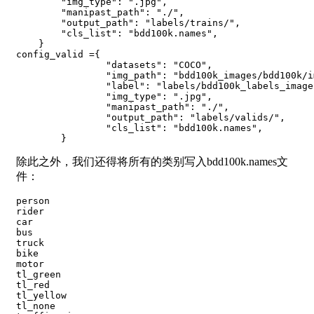
"img_type"
:
".jpg"
,
"manipast_path"
:
"./"
,
"output_path"
:
"labels/trains/"
,
"cls_list"
:
"bdd100k.names"
,
}
config_valid 
=
{
"datasets"
:
"COCO"
,
"img_path"
:
"bdd100k_images/bdd100k/i
"label"
:
"labels/bdd100k_labels_image
"img_type"
:
".jpg"
,
"manipast_path"
:
"./"
,
"output_path"
:
"labels/valids/"
,
"cls_list"
:
"bdd100k.names"
,
}
除此之外，我们还得将所有的类别写入bdd100k.names文
件：
person

rider  

car  

bus  

truck  

bike  

motor  

tl_green  

tl_red  

tl_yellow  

tl_none  
