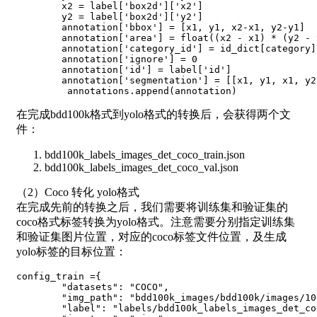
        x2 
=
 label
[
'box2d'
]
[
'x2'
]
        y2 
=
 label
[
'box2d'
]
[
'y2'
]
        annotation
[
'bbox'
]
=
[
x1
,
 y1
,
 x2
-
x1
,
 y2
-
y1
]
        annotation
[
'area'
]
=
float
(
(
x2 
-
 x1
)
*
(
y2 
-
 
        annotation
[
'category_id'
]
=
 id_dict
[
category
]
        annotation
[
'ignore'
]
=
0
        annotation
[
'id'
]
=
 label
[
'id'
]
        annotation
[
'segmentation'
]
=
[
[
x1
,
 y1
,
 x1
,
 y2
         annotations
.
append
(
annotation
)
在完成bdd100k格式到yolo格式的转换后，会获得两个文
件：
bdd100k_labels_images_det_coco_train.json
bdd100k_labels_images_det_coco_val.json
（2）Coco 转化 yolo格式
在完成先前的转换之后，我们需要将训练集和验证集的
coco格式标签转换为yolo格式。注意需要分别指定训练集
和验证集图片位置，对应的coco标签文件位置，及生成
yolo标签的目标位置：
config_train 
=
{
"datasets"
:
"COCO"
,
"img_path"
:
"bdd100k_images/bdd100k/images/10
"label"
:
"labels/bdd100k_labels_images_det_co