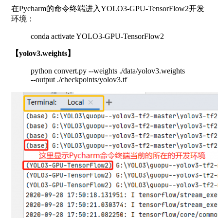
在Pycharm的命令终端进入YOLO3-GPU-TensorFlow2开发
环境：
conda activate YOLO3-GPU-TensorFlow2
【yolov3.weights】
python convert.py --weights ./data/yolov3.weights
--output ./checkpoints/yolov3.tf