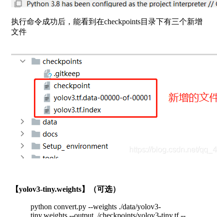
执行命令成功后，能看到在checkpoints目录下有三个新增
文件
【yolov3-tiny.weights】（可选）
python convert.py --weights ./data/yolov3-
tiny.weights --output ./checkpoints/yolov3-tiny.tf --