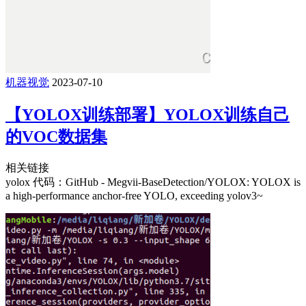
机器视觉
2023-07-10
【YOLOX训练部署】YOLOX训练自己
的VOC数据集
相关链接
yolox 代码：GitHub - Megvii-BaseDetection/YOLOX: YOLOX is
a high-performance anchor-free YOLO, exceeding yolov3~