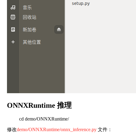
ONNXRuntime 推理
cd demo/ONNXRuntime/
修改
demo/ONNXRuntime/onnx_inference.py
文件：