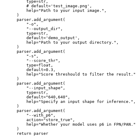
        type=str,

        # default='test_image.png',

        help="Path to your input image.",

    )

    parser.add_argument(

        "-o",

        "--output_dir",

        type=str,

        default='demo_output',

        help="Path to your output directory.",

    )

    parser.add_argument(

        "-s",

        "--score_thr",

        type=float,

        default=0.3,

        help="Score threshould to filter the result.",
    )

    parser.add_argument(

        "--input_shape",

        type=str,

        default="640,640",

        help="Specify an input shape for inference.",

    )

    parser.add_argument(

        "--with_p6",

        action="store_true",

        help="Whether your model uses p6 in FPN/PAN.",
    )

    return parser
