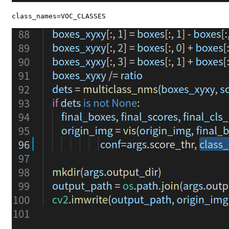
class_names=VOC_CLASSES 