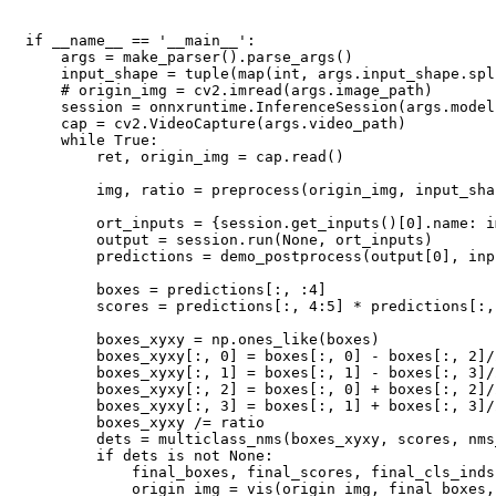
if __name__ == '__main__':

    args = make_parser().parse_args()

    input_shape = tuple(map(int, args.input_shape.spl
    # origin_img = cv2.imread(args.image_path)

    session = onnxruntime.InferenceSession(args.model)
    cap = cv2.VideoCapture(args.video_path)

    while True:

        ret, origin_img = cap.read()

        img, ratio = preprocess(origin_img, input_shap
        ort_inputs = {session.get_inputs()[0].name: i
        output = session.run(None, ort_inputs)

        predictions = demo_postprocess(output[0], inp
        boxes = predictions[:, :4]

        scores = predictions[:, 4:5] * predictions[:, 
        boxes_xyxy = np.ones_like(boxes)

        boxes_xyxy[:, 0] = boxes[:, 0] - boxes[:, 2]/2
        boxes_xyxy[:, 1] = boxes[:, 1] - boxes[:, 3]/2
        boxes_xyxy[:, 2] = boxes[:, 0] + boxes[:, 2]/2
        boxes_xyxy[:, 3] = boxes[:, 1] + boxes[:, 3]/2
        boxes_xyxy /= ratio

        dets = multiclass_nms(boxes_xyxy, scores, nms
        if dets is not None:

            final_boxes, final_scores, final_cls_inds
            origin_img = vis(origin_img, final_boxes,