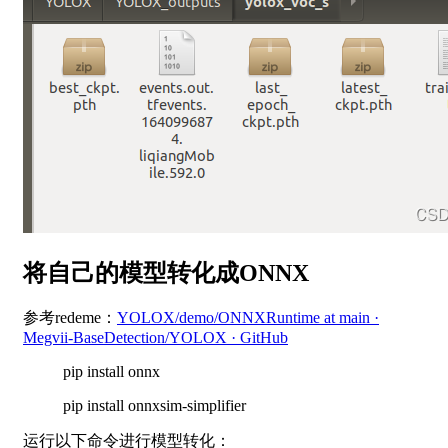
将自己的模型转化成ONNX
参考redeme：
YOLOX/demo/ONNXRuntime at main ·
Megvii-BaseDetection/YOLOX · GitHub
pip install onnx
pip install onnxsim-simplifier
运行以下命令进行模型转化：