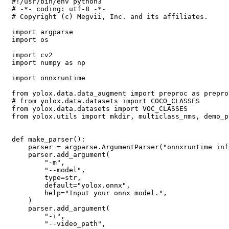
#!/usr/bin/env python3

# -*- coding: utf-8 -*-

# Copyright (c) Megvii, Inc. and its affiliates.

import argparse

import os

import cv2

import numpy as np

import onnxruntime

from yolox.data.data_augment import preproc as preproc
# from yolox.data.datasets import COCO_CLASSES

from yolox.data.datasets import VOC_CLASSES

from yolox.utils import mkdir, multiclass_nms, demo_p
def make_parser():

    parser = argparse.ArgumentParser("onnxruntime inf
    parser.add_argument(

        "-m",

        "--model",

        type=str,

        default="yolox.onnx",

        help="Input your onnx model.",

    )

    parser.add_argument(

        "-i",

        "--video_path",
