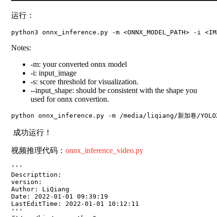
运行：
python3 onnx_inference.py -m <ONNX_MODEL_PATH> -i <IM
Notes:
-m: your converted onnx model
-i: input_image
-s: score threshold for visualization.
--input_shape: should be consistent with the shape you
used for onnx convertion.
成功运行！
视频推理代码：
onnx_inference_video.py
'''

Descripttion: 

version: 

Author: LiQiang

Date: 2022-01-01 09:39:19

LastEditTime: 2022-01-01 10:12:11

'''
