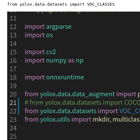
from yolox.data.datasets import VOC_CLASSES