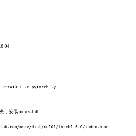
18.04
lkit
=
10.1
安装mmcv-full