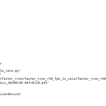
r

1x_coco.py'
下
faster_rcnn/faster_rcnn_r50_fpn_1x_coco/faster_rcnn_r50
oco_20200130-047c8118.pth'
ice
=
device
)