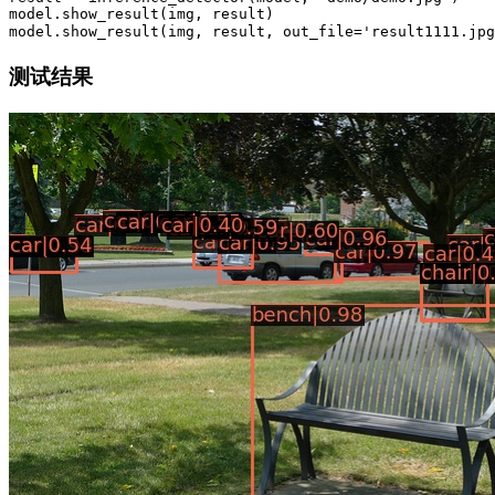
model
.
show_result
(
img
,
 result
)
model
.
show_result
(
img
,
 result
,
 out_file
=
'result1111.jpg
测试结果