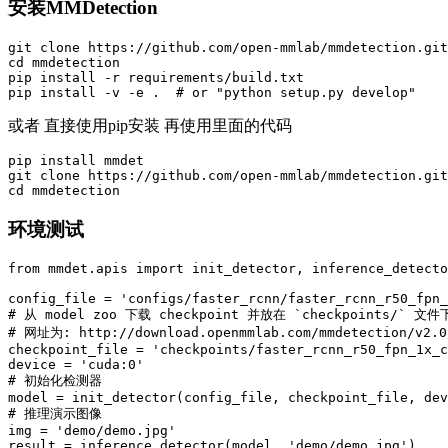
安装MMDetection
git
cd
 mmdetection

pip 
install
 -r requirements/build.txt

pip 
install
 -v -e 
.
# or "python setup.py develop"
或者 直接使用pip安装 再使用里面的代码
pip 
install
git
cd
环境测试
from
 mmdet
.
apis 
import
 init_detector
,
 inference_detecto
config_file 
=
'configs/faster_rcnn/faster_rcnn_r50_fpn_
# 从 model zoo 下载 checkpoint 并放在 `checkpoints/` 文件
# 网址为: http://download.openmmlab.com/mmdetection/v2.0/
checkpoint_file 
=
'checkpoints/faster_rcnn_r50_fpn_1x_c
device 
=
'cuda:0'
# 初始化检测器
model 
=
 init_detector
(
config_file
,
 checkpoint_file
,
 dev
# 推理演示图像
img 
=
'demo/demo.jpg'
result 
=
 inference_detector
(
model
,
'demo/demo.jpg'
)