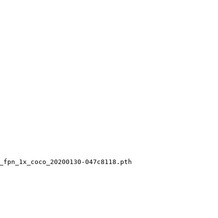
_fpn_1x_coco_20200130-047c8118.pth